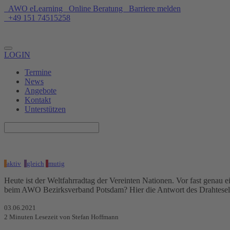
AWO eLearning
Online Beratung
Barriere melden
+49 151 74515258
Unterstützen
LOGIN
Termine
News
Angebote
Kontakt
Unterstützen
aktiv
gleich
mutig
Heute ist der Weltfahrradtag der Vereinten Nationen. Vor fast genau
beim AWO Bezirksverband Potsdam? Hier die Antwort des Drahtesel
03.06.2021
2
Minuten Lesezeit
von Stefan Hoffmann