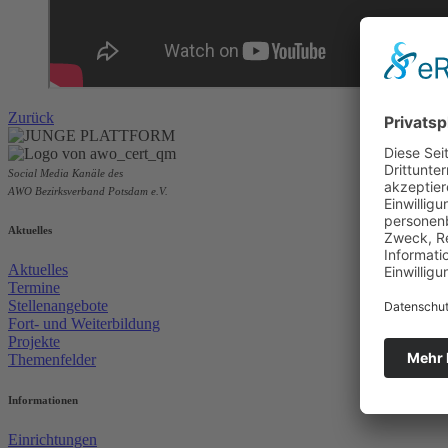
Zurück
Social Media Kanäle des
AWO Bezirksverband Potsdam e.V.
Aktuelles
Aktuelles
Termine
Stellenangebote
Fort- und Weiterbildung
Projekte
Themenfelder
Informationen
Einrichtungen