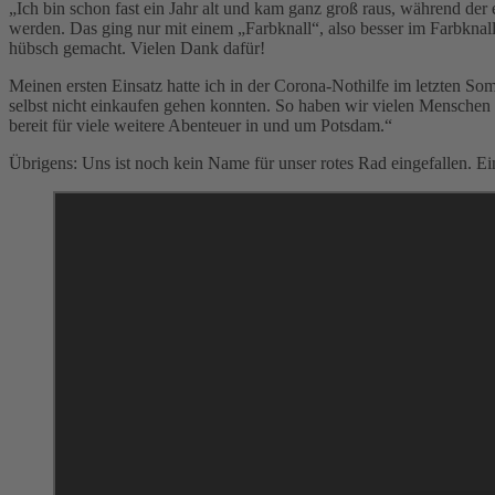
„Ich bin schon fast ein Jahr alt und kam ganz groß raus, während de
werden. Das ging nur mit einem „Farbknall“, also besser im Farbknal
hübsch gemacht. Vielen Dank dafür!
Meinen ersten Einsatz hatte ich in der Corona-Nothilfe im letzten S
selbst nicht einkaufen gehen konnten. So haben wir vielen Menschen m
bereit für viele weitere Abenteuer in und um Potsdam.“
Übrigens: Uns ist noch kein Name für unser rotes Rad eingefallen. Ei