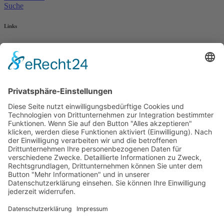
Suche
Links
AWO Jobportal
AWO Ehrenamt Portal
AWO Schulgesundheitsfachkräfte
AWO Bundesverband
AWO International
AWO Pflegeberatung
AWO Junge Plattform
AWO Kulturhaus Babelsberg
Arbeit mit Behinderung
AWO Büro Kindermut
Kulturland Brandenburg
AWO Selbsthilfe
AWO eLearning
Kultur für JEDEN
AWO 1plus9
Dachverband Freie Suchtselbsthilfe
© 1990 - 2026 Arbeiterwohlfahrt Bezirksverband Potsdam e. V.
Impressum
|
Datenschutz
|
Barrierefreiheitserklärung