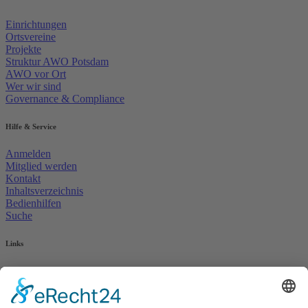
Einrichtungen
Ortsvereine
Projekte
Struktur AWO Potsdam
AWO vor Ort
Wer wir sind
Governance & Compliance
Hilfe & Service
Anmelden
Mitglied werden
Kontakt
Inhaltsverzeichnis
Bedienhilfen
Suche
Links
AWO Jobportal
AWO Ehrenamt Portal
AWO Schulgesundheitsfachkräfte
AWO Bundesverband