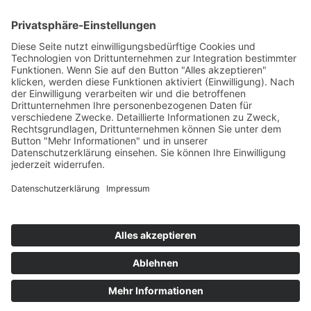
AWO International
AWO Pflegeberatung
AWO Junge Plattform
AWO Kulturhaus Babelsberg
Arbeit mit Behinderung
AWO Büro Kindermut
Kulturland Brandenburg
AWO Selbsthilfe
AWO eLearning
Kultur für JEDEN
AWO 1plus9
Dachverband Freie Suchtselbsthilfe
© 1990 - 2026 Arbeiterwohlfahrt Bezirksverband Potsdam e. V.
Impressum
|
Datenschutz
|
Barrierefreiheitserklärung
Jobportal
Mutige Mutmacher*innen gesucht!
Komm zu den mutigen Mutmacher*innen.
neugierig?