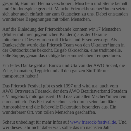
gesprüht, Haut mit Henna verschönert, Muscheln und Steine bemalt
und Outdoorspiele gezockt. Manche Frierockbesucher*innen setzten
sich aber auch einfach nur zum Quatschen zu uns. Dabei entstanden
wunderbare Begegnungen mit tollen Menschen.
Auf die Einladung der Frierockbande konnten wir 17 Menschen
(Mütter mit ihren jugendlichen Kindern) aus der Ukraine
mitnehmen. Diese wurden mit Tickets und Essen versorgt. Als
Dankeschön wurde das Frierock Team von den Ukrainer*innen in
der Outdoorküche bekocht. Es gab Okroschka, eine traditionelle,
kalte Suppe, genau das richtige bei sommerlichen Temperaturen.
Ein fettes Danke geht an Enrico und Uta von der AWO Social, die
Zelte, Isomatten, Teppich und all den ganzen Stuff für uns
transportiert haben!
Das Frierock Festival gibt es seit 1997 und wird u.a. auch vom
AWO Ortsverein Friesack, der dem AWO Bezirksverband Potsdam
e.V. angehört, mitorganisiert. Und das von allen Macher*innen rein
ehrenamtlich. Das Festival zeichnet sich durch seine familiäre
Atmosphäre und die liebevolle Dekoration besonders aus. Ein
wunderbarer Ort, von tollen Menschen geschaffen.
Schaut unbedingt für mehr Infos auf
www.frierock-festival.de
. Und
wer dieses Jahr nicht dabei war, sollte das im nächsten Jahr