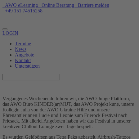
AWO eLearning
Online Beratung
Barriere melden
+49 151 74515258
Unterstützen
LOGIN
Termine
News
Angebote
Kontakt
Unterstützen
Vergangenes Wochenende fuhren wir, die AWO Junge Plattform,
das AWO Büro KINDER(ar)MUT, das AWO Projekt kune, unsere
Kollegin Julia von der AWO Ukraine Hilfe und unsere
Ehrenamtlerinnen Lucie und Leonie zum Frierock Festival nach
Friesack. Mit allerlei Angeboten haben wir das Festival in unserer
kreativen Chillout Lounge zwei Tage bespielt.
Es wurden Geldbörsen aus Tetra Paks gebastelt, Airbrush-Tattoos