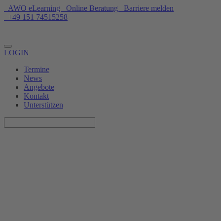
AWO eLearning
Online Beratung
Barriere melden
+49 151 74515258
Unterstützen
LOGIN
Termine
News
Angebote
Kontakt
Unterstützen
Selbstbehauptungstraining für
Mädchen* ab 10 Jahre
17.03.2025, 16:00–17:00 Uhr
AWO Eltern Kind Zentrum