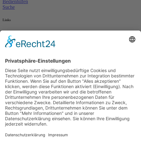
Bedienhilfen
Suche
Links
AWO Jobportal
AWO Ehrenamt Portal
AWO Schulgesundheitsfachkräfte
AWO Bundesverband
AWO International
AWO Pflegeberatung
AWO Junge Plattform
AWO Kulturhaus Babelsberg
Arbeit mit Behinderung
AWO Büro Kindermut
Kulturland Brandenburg
AWO Selbsthilfe
AWO eLearning
Kultur für JEDEN
AWO 1plus9
Dachverband Freie Suchtselbsthilfe
© 1990 - 2026 Arbeiterwohlfahrt Bezirksverband Potsdam e. V.
Impressum
|
Datenschutz
|
Barrierefreiheitserklärung