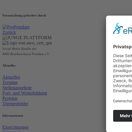
Veranstaltung gefördert durch
Zurück
Social Media Kanäle des
AWO Bezirksverband Potsdam e.V.
Aktuelles
Aktuelles
Termine
Stellenangebote
Fort- und Weiterbildung
Projekte
Themenfelder
Informationen
Einrichtungen