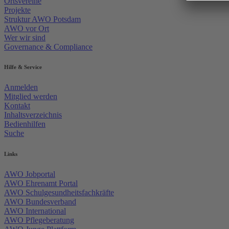
Ortsvereine
Projekte
Struktur AWO Potsdam
AWO vor Ort
Wer wir sind
Governance & Compliance
Hilfe & Service
Anmelden
Mitglied werden
Kontakt
Inhaltsverzeichnis
Bedienhilfen
Suche
Links
AWO Jobportal
AWO Ehrenamt Portal
AWO Schulgesundheitsfachkräfte
AWO Bundesverband
AWO International
AWO Pflegeberatung