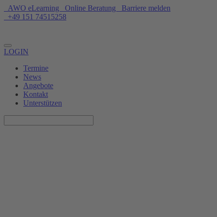
AWO eLearning
Online Beratung
Barriere melden
+49 151 74515258
Unterstützen
LOGIN
Termine
News
Angebote
Kontakt
Unterstützen
Offene Fotowerkstatt
03.11.2025, 16:30–17:30 Uhr
Hanns-Eisler-Klub