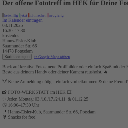
Der offene Fototreff im HEK für Deine F
freiwillig
jetzt
mitmachen
neugierig
Im Kalender eintragen
03.11.2025
16:30–17:30
kostenlos
Hanns-Eisler-Klub
Saarmunder Str. 66
14478 Potgsdam
Karte anzeigen
|
in Google Maps öffnen
Bock auf kreative Fotos, neue Profilbilder oder einfach Spaß mit de
Beste aus deinem Handy oder deiner Kamera rausholst. 🔥
💡 Keine Anmeldung nötig – einfach vorbeikommen & deine Freund*
📸 FOTO-WERKSTATT im HEK 🎞️
✨ Jeden Montag: 03./10./17./24.11. & 01.12.25
🕓 16:00–17:30 Uhr
📍 Hanns-Eisler-Kub, Saarmunder Str. 66, Potsdam
🍪 Snacks for free!